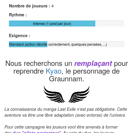
Nombre de joueurs :
4
Rythme :
Intense (1 post par jour)
Exigence :
Standard (action décrite correctement, quelques pensées, ...)
Nous recherchons un
pour
remplaçant
reprendre
Kyao
, le personnage de
Graunnam.
La connaissance du manga
Last
Exile n'est pas obligatoire.
Cette
aventure va être une libre adaptation
(avec entorse)
de l'univers.
Pour cette campagne les joueurs vont être amenés à former
des
duo
"pilote-navigateur"
.
Au sein du duo, les joueurs