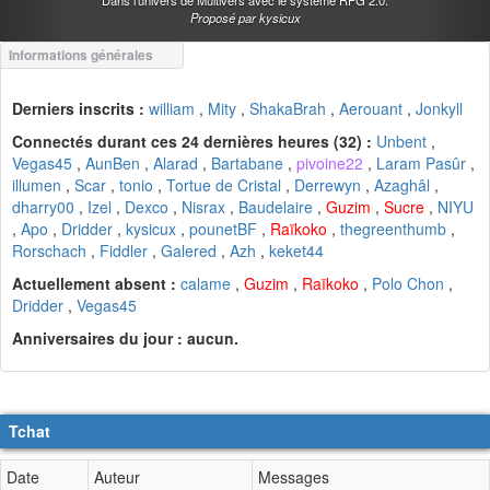
Dans l'univers de Multivers avec le système RPG 2.0.
Proposé par kysicux
Informations générales
Derniers inscrits :
william
,
Mity
,
ShakaBrah
,
Aerouant
,
Jonkyll
Connectés durant ces 24 dernières heures (32) :
Unbent
,
Vegas45
,
AunBen
,
Alarad
,
Bartabane
,
pivoine22
,
Laram Pasûr
,
illumen
,
Scar
,
tonio
,
Tortue de Cristal
,
Derrewyn
,
Azaghâl
,
dharry00
,
Izel
,
Dexco
,
Nisrax
,
Baudelaire
,
Guzim
,
Sucre
,
NIYU
,
Apo
,
Dridder
,
kysicux
,
pounetBF
,
Raïkoko
,
thegreenthumb
,
Rorschach
,
Fiddler
,
Galered
,
Azh
,
keket44
Actuellement absent :
calame
,
Guzim
,
Raïkoko
,
Polo Chon
,
Dridder
,
Vegas45
Anniversaires du jour : aucun.
Tchat
Date
Auteur
Messages