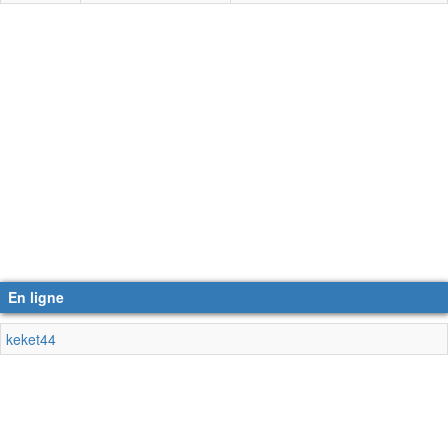
En ligne
keket44