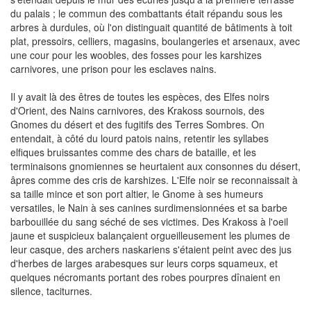
du palais ; le commun des combattants était répandu sous les
arbres à durdules, où l'on distinguait quantité de bâtiments à toit
plat, pressoirs, celliers, magasins, boulangeries et arsenaux, avec
une cour pour les woobles, des fosses pour les karshizes
carnivores, une prison pour les esclaves nains.
Il y avait là des êtres de toutes les espèces, des Elfes noirs
d'Orient, des Nains carnivores, des Krakoss sournois, des
Gnomes du désert et des fugitifs des Terres Sombres. On
entendait, à côté du lourd patois nains, retentir les syllabes
elfiques bruissantes comme des chars de bataille, et les
terminaisons gnomiennes se heurtaient aux consonnes du désert,
âpres comme des cris de karshizes. L'Elfe noir se reconnaissait à
sa taille mince et son port altier, le Gnome à ses humeurs
versatiles, le Nain à ses canines surdimensionnées et sa barbe
barbouillée du sang séché de ses victimes. Des Krakoss à l'oeil
jaune et suspicieux balançaient orgueilleusement les plumes de
leur casque, des archers naskariens s'étaient peint avec des jus
d'herbes de larges arabesques sur leurs corps squameux, et
quelques nécromants portant des robes pourpres dînaient en
silence, taciturnes.