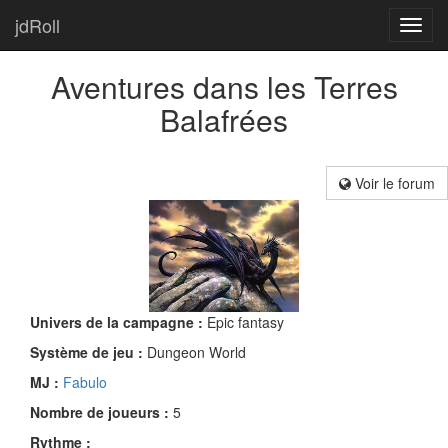
jdRoll
Toggl
navig
Aventures dans les Terres
Balafrées
Voir le forum
Univers de la campagne :
Epic fantasy
Système de jeu :
Dungeon World
MJ :
Fabulo
Nombre de joueurs :
5
Rythme :