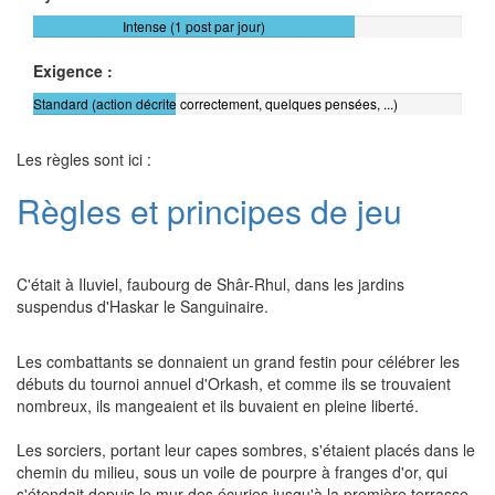
Intense (1 post par jour)
Exigence :
Standard (action décrite correctement, quelques pensées, ...)
Les règles sont ici :
Règles et principes de jeu
C'était à Iluviel, faubourg de Shâr-Rhul, dans les jardins
suspendus d'Haskar le Sanguinaire.
Les combattants se donnaient un grand festin pour célébrer les
débuts du tournoi annuel d'Orkash, et comme ils se trouvaient
nombreux, ils mangeaient et ils buvaient en pleine liberté.
Les sorciers, portant leur capes sombres, s'étaient placés dans le
chemin du milieu, sous un voile de pourpre à franges d'or, qui
s'étendait depuis le mur des écuries jusqu'à la première terrasse