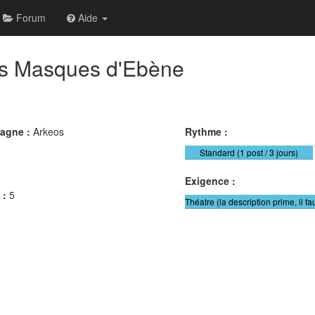
Forum
Aide
s Masques d'Ebène
pagne :
Arkeos
Rythme :
Standard (1 post / 3 jours)
Exigence :
 :
5
Théatre (la description prime, il fa