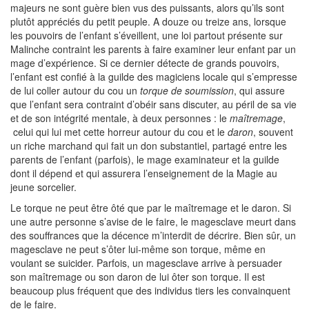
majeurs ne sont guère bien vus des puissants, alors qu’ils sont
plutôt appréciés du petit peuple. A douze ou treize ans, lorsque
les pouvoirs de l’enfant s’éveillent, une loi partout présente sur
Malinche contraint les parents à faire examiner leur enfant par un
mage d’expérience. Si ce dernier détecte de grands pouvoirs,
l’enfant est confié à la guilde des magiciens locale qui s’empresse
de lui coller autour du cou un
torque de soumission
, qui assure
que l’enfant sera contraint d’obéir sans discuter, au péril de sa vie
et de son intégrité mentale, à deux personnes : le
maîtremage
,
celui qui lui met cette horreur autour du cou et le
daron
, souvent
un riche marchand qui fait un don substantiel, partagé entre les
parents de l’enfant (parfois), le mage examinateur et la guilde
dont il dépend et qui assurera l’enseignement de la Magie au
jeune sorcelier.
Le torque ne peut être ôté que par le maîtremage et le daron. Si
une autre personne s’avise de le faire, le magesclave meurt dans
des souffrances que la décence m’interdit de décrire. Bien sûr, un
magesclave ne peut s’ôter lui-même son torque, même en
voulant se suicider. Parfois, un magesclave arrive à persuader
son maîtremage ou son daron de lui ôter son torque. Il est
beaucoup plus fréquent que des individus tiers les convainquent
de le faire.