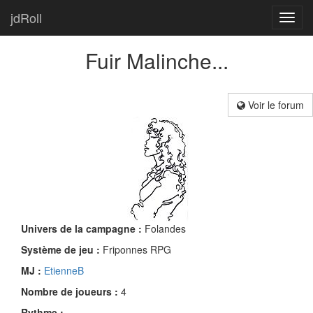
jdRoll
Toggl
navig
Fuir Malinche...
Voir le forum
Univers de la campagne :
Folandes
Système de jeu :
Friponnes RPG
MJ :
EtienneB
Nombre de joueurs :
4
Rythme :