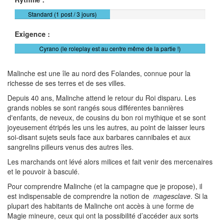
Standard (1 post / 3 jours)
Exigence :
Cyrano (le roleplay est au centre même de la partie !)
Malinche est une île au nord des Folandes, connue pour la
richesse de ses terres et de ses villes.
Depuis 40 ans, Malinche attend le retour du Roi disparu. Les
grands nobles se sont rangés sous différentes bannières
d'enfants, de neveux, de cousins du bon roi mythique et se sont
joyeusement étripés les uns les autres, au point de laisser leurs
soi-disant sujets seuls face aux barbares cannibales et aux
sangrelins pilleurs venus des autres îles.
Les marchands ont lévé alors milices et fait venir des mercenaires
et le pouvoir à basculé.
Pour comprendre Malinche (et la campagne que je propose), il
est indispensable de comprendre la notion de
magesclave
. Si la
plupart des habitants de Malinche ont accès à une forme de
Magie mineure, ceux qui ont la possibilité d’accéder aux sorts