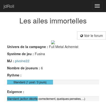
jdRoll
Toggl
navig
Les ailes immortelles
Voir le forum
Univers de la campagne :
Full Metal Achemist
Système de jeu :
Fusina
MJ :
pivoine22
Nombre de joueurs :
6
Rythme :
Standard (1 post / 3 jours)
Exigence :
Standard (action décrite correctement, quelques pensées, ...)