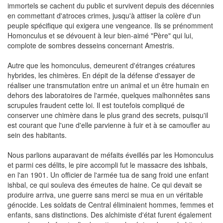
immortels se cachent du public et survivent depuis des décennies
en commettant d'atroces crimes, jusqu'à attiser la colère d'un
peuple spécifique qui exigera une vengeance. Ils se prénomment
Homonculus et se dévouent à leur bien-aimé "Père" qui lui,
complote de sombres desseins concernant Amestris.
Autre que les homonculus, demeurent d'étranges créatures
hybrides, les chimères. En dépit de la défense d'essayer de
réaliser une transmutation entre un animal et un être humain en
dehors des laboratoires de l'armée, quelques malhonnêtes sans
scrupules fraudent cette loi. Il est toutefois compliqué de
conserver une chimère dans le plus grand des secrets, puisqu'il
est courant que l'une d'elle parvienne à fuir et à se camoufler au
sein des habitants.
Nous parlions auparavant de méfaits éveillés par les Homonculus
et parmi ces délits, le pire accompli fut le massacre des ishbals,
en l'an 1901. Un officier de l'armée tua de sang froid une enfant
ishbal, ce qui souleva des émeutes de haine. Ce qui devait se
produire arriva, une guerre sans merci se mua en un véritable
génocide. Les soldats de Central éliminaient hommes, femmes et
enfants, sans distinctions. Des alchimiste d'état furent également