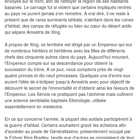
envoyés sur le front, afin de nettoyer la région de ses habitants
basanés. Le carnage fut si violent que certains impliqués rentrés
au pays ne purent jamais s'en remettre. A vrai dire, il ne reste à
présent que de rares survivants ishbals, s'abritant dans les ruines
d'Ishbal, des camps de réfugiés ou bien au cœur du désert aride
qui sépare Amestris de Xing.
A propos de Xing, ce territoire est dirigé par un Empereur qui eut
de nombreux héritiers et héritières avec les filles de différents
chefs des cinquante autres clans du pays. Aujourd'hui mourant,
l'Empereur compte sur sa descendance pour obtenir la
succession du trône. A ce jour, nous comptons près de vingt-
quatre princes et dix-neuf princesses. Quelques uns d'entre eux
eurent l'idée de s'éclipser jusqu'à Amestris avec pour objectif de
découvrir le secret de l'immortalité et d'obtenir ainsi les faveurs de
l'Empereur. Les Xénois ne pratiquent pas l'alchimie mais cultivent
une science semblable baptisée Elixirologie, utilisée
essentiellement en médecine.
En ce qui concerne l'armée, la plupart des soldats participèrent à
la guerre d'Ishbal. Certains souhaitent gravir les échelons afin
d'accéder au poste de Généralissime, présentement occupé par
le Führer King Bradley, tandis que d'autres se complaisent de leur