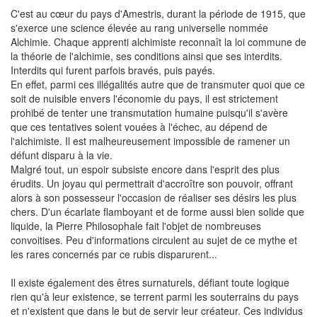
C'est au cœur du pays d'Amestris, durant la période de 1915, que
s'exerce une science élevée au rang universelle nommée
Alchimie. Chaque apprenti alchimiste reconnaît la loi commune de
la théorie de l'alchimie, ses conditions ainsi que ses interdits.
Interdits qui furent parfois bravés, puis payés.
En effet, parmi ces illégalités autre que de transmuter quoi que ce
soit de nuisible envers l'économie du pays, il est strictement
prohibé de tenter une transmutation humaine puisqu'il s'avère
que ces tentatives soient vouées à l'échec, au dépend de
l'alchimiste. Il est malheureusement impossible de ramener un
défunt disparu à la vie.
Malgré tout, un espoir subsiste encore dans l'esprit des plus
érudits. Un joyau qui permettrait d'accroître son pouvoir, offrant
alors à son possesseur l'occasion de réaliser ses désirs les plus
chers. D'un écarlate flamboyant et de forme aussi bien solide que
liquide, la Pierre Philosophale fait l'objet de nombreuses
convoitises. Peu d'informations circulent au sujet de ce mythe et
les rares concernés par ce rubis disparurent...
Il existe également des êtres surnaturels, défiant toute logique
rien qu'à leur existence, se terrent parmi les souterrains du pays
et n'existent que dans le but de servir leur créateur. Ces individus