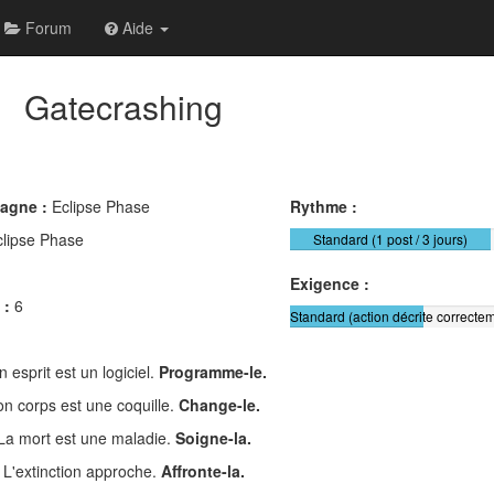
Forum
Aide
Gatecrashing
pagne :
Eclipse Phase
Rythme :
clipse Phase
Standard (1 post / 3 jours)
Exigence :
 :
6
Standard (action décrite correctem
n esprit est un logiciel.
Programme-le.
on corps est une coquille.
Change-le.
La mort est une maladie.
Soigne-la.
L'extinction approche.
Affronte-la.