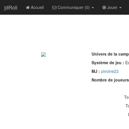
jdRoll
Accueil
Communiquer (0)
Jouer
Univers de la cam
Système de jeu :
E
MJ :
pivoine22
Nombre de joueurs
To
T