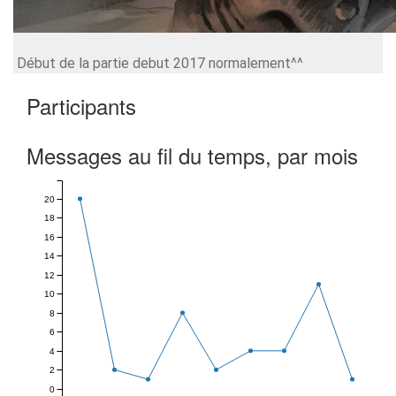
Début de la partie debut 2017 normalement^^
Participants
Messages au fil du temps, par mois
20
18
16
14
12
10
8
6
4
2
0