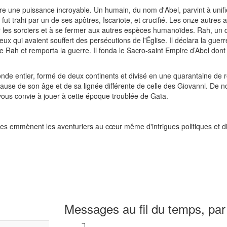
ndre une puissance incroyable. Un humain, du nom d'Abel, parvint à unif
ut trahi par un de ses apôtres, Iscariote, et crucifié. Les onze autres
es sorciers et à se fermer aux autres espèces humanoïdes. Rah, un d
 qui avaient souffert des persécutions de l'Église. Il déclara la guerre
e Rah et remporta la guerre. Il fonda le Sacro-saint Empire d’Abel don
nde entier, formé de deux continents et divisé en une quarantaine de
 cause de son âge et de sa lignée différente de celle des Giovanni. De
vous convie à jouer à cette époque troublée de Gaïa.
ues emmènent les aventuriers au cœur même d'intrigues politiques et 
Messages au fil du temps, par