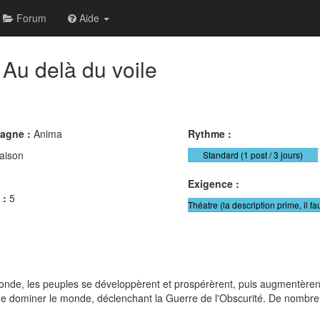
Forum
Aide
Au delà du voile
pagne :
Anima
Rythme :
aison
Standard (1 post / 3 jours)
Exigence :
 :
5
Théatre (la description prime, il fa
nde, les peuples se développèrent et prospérèrent, puis augmentèrent 
de dominer le monde, déclenchant la Guerre de l'Obscurité. De nombreu