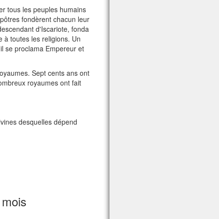
ier tous les peuples humains
 apôtres fondèrent chacun leur
escendant d'Iscariote, fonda
 à toutes les religions. Un
t il se proclama Empereur et
 royaumes. Sept cents ans ont
 nombreux royaumes ont fait
divines desquelles dépend
 mois