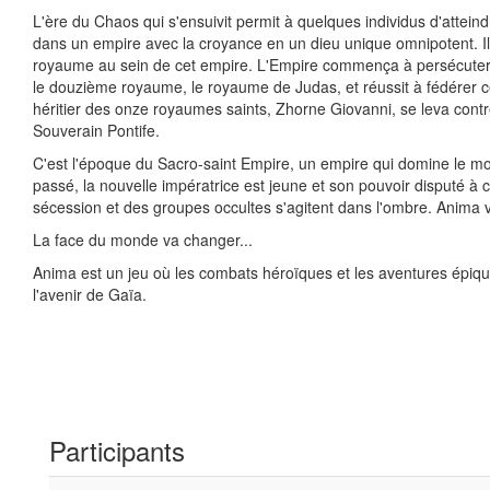
L'ère du Chaos qui s'ensuivit permit à quelques individus d'attei
dans un empire avec la croyance en un dieu unique omnipotent. Il f
royaume au sein de cet empire. L'Empire commença à persécuter l
le douzième royaume, le royaume de Judas, et réussit à fédérer ceux
héritier des onze royaumes saints, Zhorne Giovanni, se leva contr
Souverain Pontife.
C'est l'époque du Sacro-saint Empire, un empire qui domine le mo
passé, la nouvelle impératrice est jeune et son pouvoir disputé à
sécession et des groupes occultes s'agitent dans l'ombre. Anima 
La face du monde va changer...
Anima est un jeu où les combats héroïques et les aventures épiq
l'avenir de Gaïa.
Participants