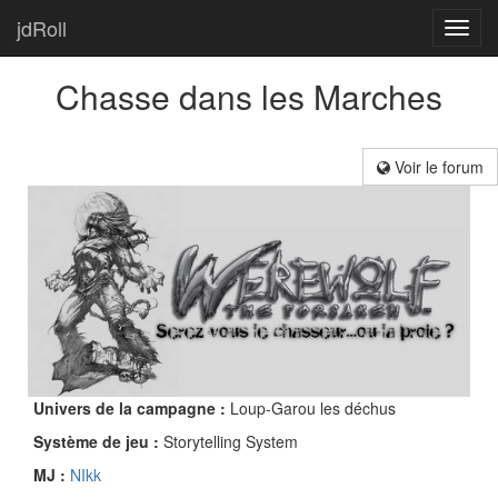
jdRoll
Toggl
navig
Chasse dans les Marches
Voir le forum
Univers de la campagne :
Loup-Garou les déchus
Système de jeu :
Storytelling System
MJ :
NIkk