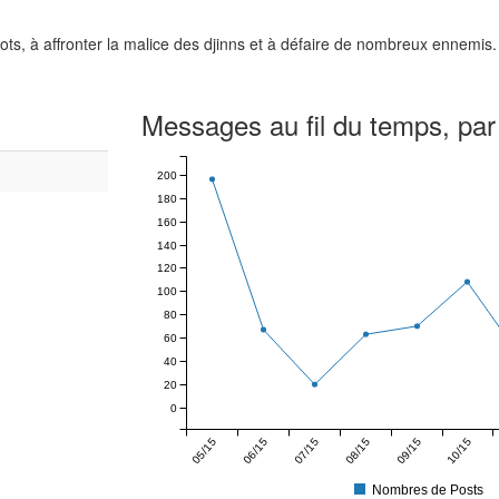
s, à affronter la malice des djinns et à défaire de nombreux ennemis. E
Messages au fil du temps, par
200
180
160
140
120
100
80
60
40
20
0
05/15
06/15
07/15
08/15
09/15
10/15
Nombres de Posts