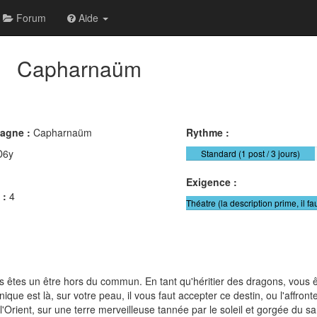
Forum
Aide
Capharnaüm
pagne :
Capharnaüm
Rythme :
D6y
Standard (1 post / 3 jours)
Exigence :
 :
4
Théatre (la description prime, il fa
s êtes un être hors du commun. En tant qu'héritier des dragons, vous ê
ique est là, sur votre peau, il vous faut accepter ce destin, ou l'affro
Orient, sur une terre merveilleuse tannée par le soleil et gorgée du sa