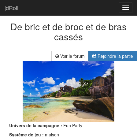
jdRoll
Toggl
navig
De bric et de broc et de bras
cassés
Voir le forum
Rejoindre la partie
Univers de la campagne :
Fun Party
Système de jeu :
maison