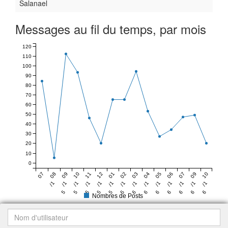
Salanael
Messages au fil du temps, par mois
120
110
100
90
80
70
60
50
40
30
20
10
0
07
08
09
10
11
12
01
02
03
04
05
06
07
09
10
/1
/1
/1
/1
/1
/1
/1
/1
/1
/1
/1
/1
/1
/1
/1
5
5
5
5
5
5
6
6
6
6
6
6
6
6
Nombres de Posts