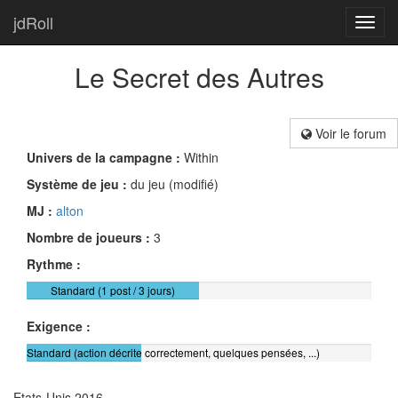
jdRoll
Toggl
navig
Le Secret des Autres
Voir le forum
Univers de la campagne :
Within
Système de jeu :
du jeu (modifié)
MJ :
alton
Nombre de joueurs :
3
Rythme :
Standard (1 post / 3 jours)
Exigence :
Standard (action décrite correctement, quelques pensées, ...)
Etats-Unis
2016,