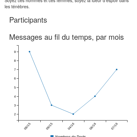
Soyez ces hommes et ces femmes, soyez la lueur d'espoir dans
les ténèbres.
Participants
Messages au fil du temps, par mois
9
8
7
6
5
4
3
2
08/15
09/15
04/16
06/16
07/16