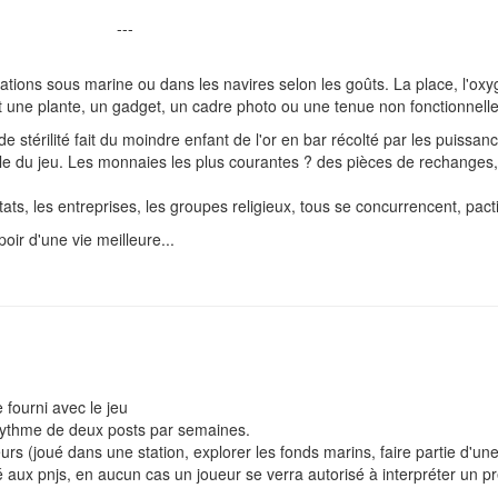
---
ations sous marine ou dans les navires selon les goûts. La place, l'oxy
une plante, un gadget, un cadre photo ou une tenue non fonctionnelle,
 stérilité fait du moindre enfant de l'or en bar récolté par les puissan
le du jeu. Les monnaies les plus courantes ? des pièces de rechanges, 
tats, les entreprises, les groupes religieux, tous se concurrencent, pacti
oir d'une vie meilleure...
e fourni avec le jeu
 rythme de deux posts par semaines.
urs (joué dans une station, explorer les fonds marins, faire partie d'une 
servé aux pnjs, en aucun cas un joueur se verra autorisé à interpréter un p