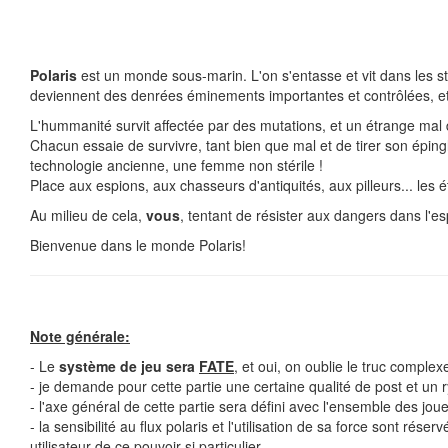
Polaris
est un monde sous-marin. L'on s'entasse et vit dans les st
deviennent des denrées éminements importantes et contrôlées, et 
L'hummanité survit affectée par des mutations, et un étrange mal de
Chacun essaie de survivre, tant bien que mal et de tirer son éping
technologie ancienne, une femme non stérile !
Place aux espions, aux chasseurs d'antiquités, aux pilleurs... les é
Au milieu de cela,
vous
, tentant de résister aux dangers dans l'esp
Bienvenue dans le monde Polaris!
Note générale:
- Le
système de jeu sera
FATE
, et oui, on oublie le truc complex
- je demande pour cette partie une certaine qualité de post et un
- l'axe général de cette partie sera défini avec l'ensemble des joue
- la sensibilité au flux polaris et l'utilisation de sa force sont ré
utilisateur de ce pouvoir si particulier.