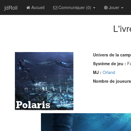
jdRoll
Accueil
Communiquer (0)
Jouer
L'iv
Univers de la cam
Système de jeu :
F
MJ :
Orland
Nombre de joueurs