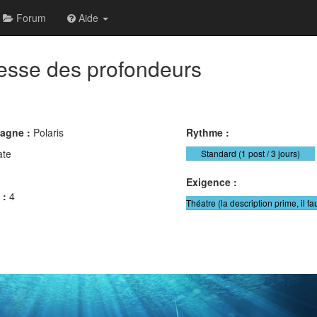
Forum
Aide
resse des profondeurs
pagne :
Polaris
Rythme :
ate
Standard (1 post / 3 jours)
Exigence :
 :
4
Théatre (la description prime, il fa