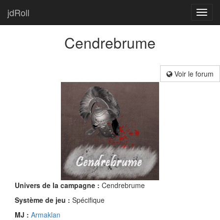
jdRoll
Toggl
navig
Cendrebrume
Voir le forum
Univers de la campagne :
Cendrebrume
Système de jeu :
Spécifique
MJ :
Armaklan