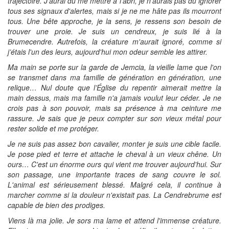
trajectoire. J'aurai du me mettre à l'abri, je n'aurais pas du ignorer
tous ses signaux d'alertes, mais si je ne me hâte pas ils mourront
tous. Une bête approche, je la sens, je ressens son besoin de
trouver une proie. Je suis un cendreux, je suis lié à la
Brumecendre. Autrefois, la créature m'aurait ignoré, comme si
j’étais l'un des leurs, aujourd'hui mon odeur semble les attirer.
Ma main se porte sur la garde de Jemcia, la vieille lame que l'on
se transmet dans ma famille de génération en génération, une
relique… Nul doute que l’Église du repentir aimerait mettre la
main dessus, mais ma famille n'a jamais voulut leur céder. Je ne
crois pas à son pouvoir, mais sa présence à ma ceinture me
rassure. Je sais que je peux compter sur son vieux métal pour
rester solide et me protéger.
Je ne suis pas assez bon cavalier, monter je suis une cible facile.
Je pose pied et terre et attache le cheval à un vieux chêne. Un
ours… C'est un énorme ours qui vient me trouver aujourd'hui. Sur
son passage, une importante traces de sang couvre le sol.
L'animal est sérieusement blessé. Malgré cela, il continue à
marcher comme si la douleur n'existait pas. La Cendrebrume est
capable de bien des prodiges.
Viens là ma jolie. Je sors ma lame et attend l'immense créature.