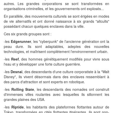
autres. Les grandes corporations se sont transformées en
organisations criminelles, et les gouvernements ont explosés...
En parallèle, des mouvements culturels se sont érigées en modes
de vie alternatifs et ont donné naissance à six grands "altcults"
possédant chacun quelques enclaves dans la ville.
Ces six grands groupes sont :
-les
Edgerunner
, les "cyberpunk" de l'ancienne génération ont la
peau dure. Ils sont adaptables, adeptes des nouvelles
technologies, et maîtrisent complètement l'environnement urbain.
-les
Reef
, des hommes génétiquement modifiés pour vivre sous
l'eau et y développer une forte culture guerrière.
-les
Desnai
, des descendants d'une culture corporatiste à la "Walt
Disney", ils vivent désormais dans des enclaves ressemblant à
des parcs d'attraction et sont experts en robotique.
-les
Rolling State
, les descendants des nomades ont construit
d'immenses villes roulantes avec lesquelles ils sillonnent les
grandes plaines des USA.
-les
Riptide
, les habitants des plateformes flottantes autour de
Tokyo, transformées en cités flottantes itinérantes, ils sont non-