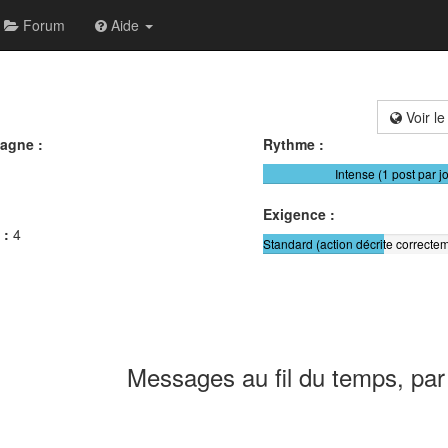
Forum
Aide
Voir le
agne :
Rythme :
Intense (1 post par j
Exigence :
 :
4
Standard (action décrite correctem
Messages au fil du temps, par