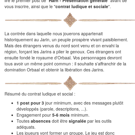
lire le premier post de "
Harn - Présentation générale
" avant de
vous inscrire, ainsi que le "
contrat ludique et sociale
".
La contrée dans laquelle nous jouerons appartenait
historiquement au Jarin, un peuple prospère vivant paisiblement.
Mais des étrangers venus du nord sont venu et on envahi la
région, forçant les Jarins a plier le genoux. Ces étrangers ont
ensuite fondé le royaume d'Orbaal. Vos personnages devront
tous avoir un même point commun : il souhaite s'affranchir de la
domination Orbaal et obtenir la libération des Jarins.
Résumé du contrat ludique et social :
1 post pour 3
jour minimum, avec des messages plutôt
développés (parole, descriptions, ...).
Engagement pour
5-6 mois
minimum.
Toutes
absences
doit être
signalée
par les outils
adéquats.
Les joueurs vont former un groupe. Le jeu est donc