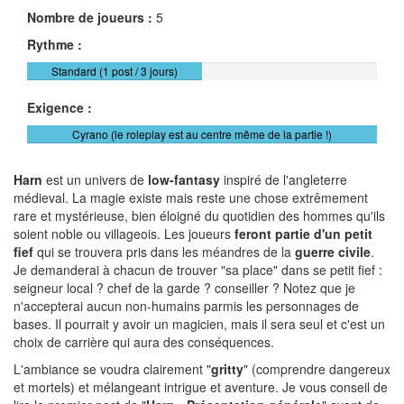
Nombre de joueurs :
5
Rythme :
Standard (1 post / 3 jours)
Exigence :
Cyrano (le roleplay est au centre même de la partie !)
Harn
est un univers de
low-fantasy
inspiré de l'angleterre
médieval. La magie existe mais reste une chose extrêmement
rare et mystérieuse, bien éloigné du quotidien des hommes qu'ils
soient noble ou villageois. Les joueurs
feront partie d'un petit
fief
qui se trouvera pris dans les méandres de la
guerre civile
.
Je demanderai à chacun de trouver "sa place" dans se petit fief :
seigneur local ? chef de la garde ? conseiller ? Notez que je
n'accepterai aucun non-humains parmis les personnages de
bases. Il pourrait y avoir un magicien, mais il sera seul et c'est un
choix de carrière qui aura des conséquences.
L'ambiance se voudra clairement "
gritty
" (comprendre dangereux
et mortels) et mélangeant intrigue et aventure. Je vous conseil de