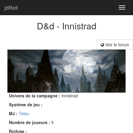
jdRoll
Toggl
navig
D&d - Innistrad
Voir le forum
Univers de la campagne :
Innistrad
Système de jeu :
MJ :
Tetsu
Nombre de joueurs :
5
Rythme :