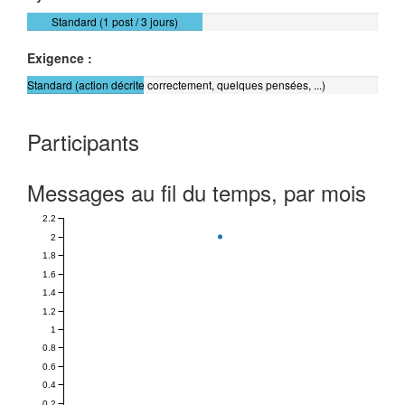
Standard (1 post / 3 jours)
Exigence :
Standard (action décrite correctement, quelques pensées, ...)
Participants
Messages au fil du temps, par mois
2.2
2
1.8
1.6
1.4
1.2
1
0.8
0.6
0.4
0.2