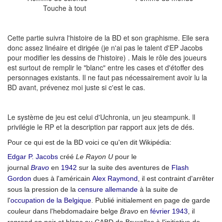
Touche à tout
Cette partie suivra l'histoire de la BD et son graphisme. Elle sera
donc assez linéaire et dirigée (je n'ai pas le talent d'EP Jacobs
pour modifier les dessins de l'histoire) . Mais le rôle des joueurs
est surtout de remplir le "blanc" entre les cases et d'étoffer des
personnages existants. Il ne faut pas nécessairement avoir lu la
BD avant, prévenez moi juste si c'est le cas.
Le système de jeu est celui d'Uchronia, un jeu steampunk. ll
privilégie le RP et la description par rapport aux jets de dés.
Pour ce qui est de la BD voici ce qu'en dit Wikipédia:
Edgar P. Jacobs
créé
Le Rayon U
pour le
journal
Bravo
en
1942
sur la suite des aventures de
Flash
Gordon
dues à l'américain
Alex Raymond
, il est contraint d'arrêter
sous la pression de la
censure
allemande
à la suite de
l'
occupation de la Belgique
. Publié initialement en page de garde
couleur dans l'hebdomadaire belge
Bravo
en
février
1943
, il