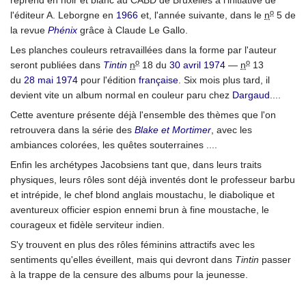
reprend en noir et blanc au CABD de Bruxelles à l'initiative de
o
l'éditeur A. Leborgne en
1966
et, l'année suivante, dans le
n
5 de
la revue
Phénix
grâce à Claude Le Gallo.
Les planches couleurs retravaillées dans la forme par l'auteur
o
o
seront publiées dans
Tintin
n
18 du
30
avril
1974
—
n
13
du
28
mai
1974
pour l'édition
française
. Six mois plus tard, il
devient vite un album normal en couleur paru chez
Dargaud
....
Cette aventure présente déjà l'ensemble des thèmes que l'on
retrouvera dans la série des
Blake et Mortimer
, avec les
ambiances colorées, les quêtes souterraines ....
Enfin les archétypes Jacobsiens tant que, dans leurs traits
physiques, leurs rôles sont déjà inventés dont le professeur barbu
et intrépide, le chef blond anglais moustachu, le diabolique et
aventureux officier espion ennemi brun à fine moustache, le
courageux et fidèle serviteur indien.
S'y trouvent en plus des rôles féminins attractifs avec les
sentiments qu'elles éveillent, mais qui devront dans
Tintin
passer
à la trappe de la censure des albums pour la jeunesse.