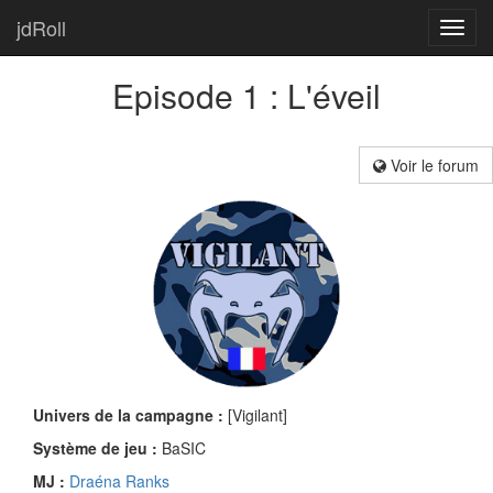
jdRoll
Toggl
navig
Episode 1 : L'éveil
Voir le forum
Univers de la campagne :
[Vigilant]
Système de jeu :
BaSIC
MJ :
Draéna Ranks