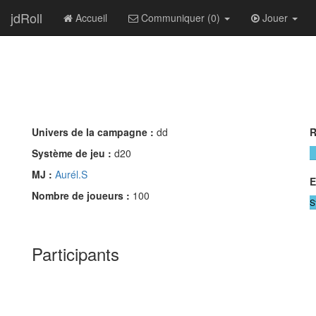
jdRoll
Accueil
Communiquer (0)
Jouer
Univers de la campagne :
dd
R
Système de jeu :
d20
MJ :
Aurél.S
E
Nombre de joueurs :
100
S
Participants