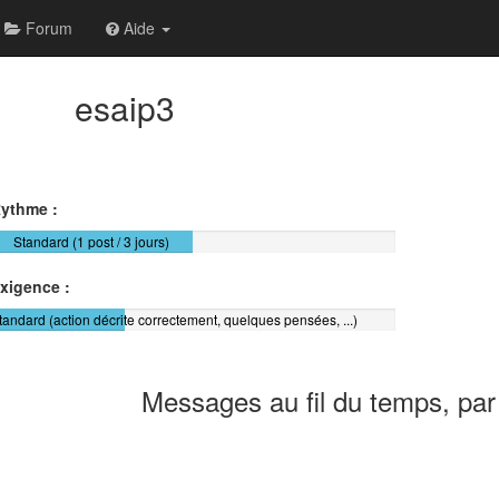
Forum
Aide
esaip3
ythme :
Standard (1 post / 3 jours)
xigence :
tandard (action décrite correctement, quelques pensées, ...)
Messages au fil du temps, par