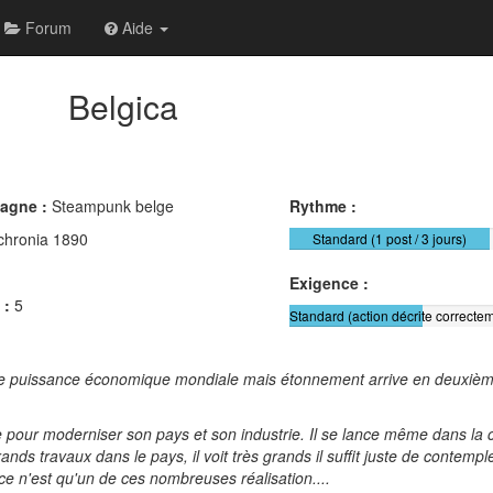
Forum
Aide
Belgica
pagne :
Steampunk belge
Rythme :
chronia 1890
Standard (1 post / 3 jours)
Exigence :
 :
5
Standard (action décrite correctem
ière puissance économique mondiale mais étonnement arrive en deuxième 
 pour moderniser son pays et son industrie. Il se lance même dans la c
ands travaux dans le pays, il voit très grands il suffit juste de contemp
e n'est qu'un de ces nombreuses réalisation....