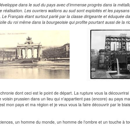
 développe dans le sud du pays avec d'immense progrès dans la métallur
réalisation. Les ouvriers wallons au sud sont exploités et les paysans
. Le Français étant surtout parlé par la classe dirigeante et éduquée d
lie du roi même dans la bourgeoisie qui profite pourtant aussi de la r
chronie dont ceci est le point de départ. La rupture vous la découvrirai
 voisin prussien dans un lieu qui n'appartient pas (encore) au pays mai
'est mon pays et ma région et je veux vous la faire découvrir par le bi
sciences, un homme du monde, un homme de l'ombre et un touche à to