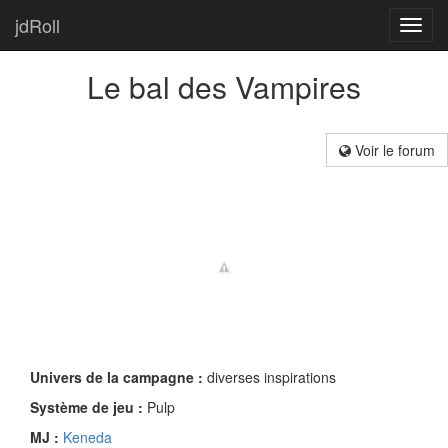
jdRoll
Toggl
navig
Le bal des Vampires
Voir le forum
Univers de la campagne :
diverses inspirations
Système de jeu :
Pulp
MJ :
Keneda