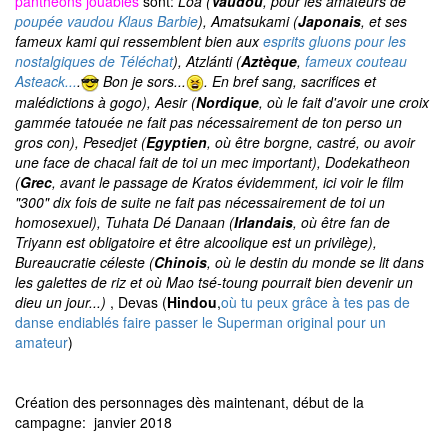
panthéons jouables
sont:
Loa (
V
audou
, pour les amateurs de
poupée vaudou Klaus Barbie
), Amatsukami (
Japonais
, et ses
fameux kami qui ressemblent bien aux
esprits gluons pour les
nostalgiques de Téléchat
), Atzlánti (
Aztèque
,
fameux couteau
Asteack...
.
Bon je sors...
. En bref sang, sacrifices et
malédictions à gogo), Aesir (
Nordique
, où le fait d'avoir une croix
gammée tatouée ne fait pas nécessairement de ton perso un
gros con), Pesedjet (
Egyptien
, où être borgne, castré, ou avoir
une face de chacal fait de toi un mec important), Dodekatheon
(
Grec
, avant le passage de Kratos évidemment, ici voir le film
"300" dix fois de suite ne fait pas nécessairement
de toi
un
homosexuel), Tuhata Dé Danaan (
Irlandais
, où être fan de
Triyann est obligatoire et être alcoolique est un privilège),
Bureaucratie céleste (
Chinois
, où le destin du monde se lit dans
les galettes de riz et où Mao tsé-toung pourrait bien devenir un
dieu un jour...)
, Devas (
Hindou
,
où tu peux grâce à tes pas de
danse endiablés faire passer le Superman original pour un
amateur
)
Création des personnages dès maintenant, début de la
campagne: janvier 2018