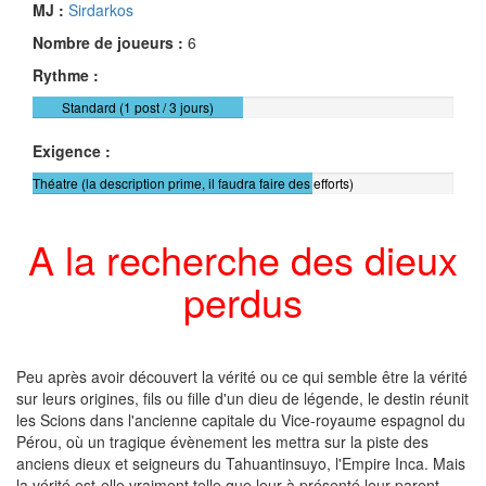
MJ :
Sirdarkos
Nombre de joueurs :
6
Rythme :
Standard (1 post / 3 jours)
Exigence :
Théatre (la description prime, il faudra faire des efforts)
A la recherche des dieux
perdus
Peu après avoir découvert la vérité ou ce qui semble être la vérité
sur leurs origines, fils ou fille d'un dieu de légende, le destin réunit
les Scions dans l'ancienne capitale du Vice-royaume espagnol du
Pérou, où un tragique évènement les mettra sur la piste des
anciens dieux et seigneurs du Tahuantinsuyo, l'Empire Inca. Mais
la vérité est-elle vraiment telle que leur à présenté leur parent