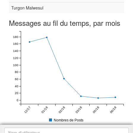
Turgon Malwesul
Messages au fil du temps, par mois
180
160
140
120
100
80
60
40
20
0
12/17
01/18
02/18
03/18
05/18
06/18
Nombres de Posts