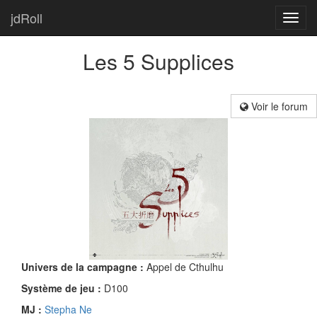
jdRoll
Toggl
navig
Les 5 Supplices
Voir le forum
Univers de la campagne :
Appel de Cthulhu
Système de jeu :
D100
MJ :
Stepha Ne