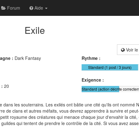
Forum
Aide
Exile
Voir le
pagne :
Dark Fantasy
Rythme :
Standard (1 post / 3 jours)
Exigence :
 :
20
Standard (action décrite correctem
dans les souterrains. Les exilés ont bâtie une cité qu'ils ont nommé N
rre de clans et autres méfaits, vous devrez apprendre à survire et peu
etit royaume des créatures qui menace chaque jour d'envahir la cité, o
s guildes qui tentent de prendre le contrôle de la cité. Si vous avez ass