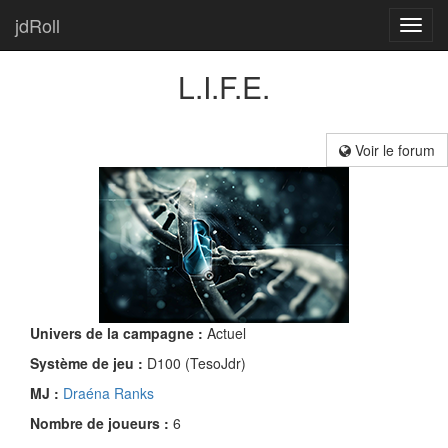
jdRoll
Toggl
navig
L.I.F.E.
Voir le forum
Univers de la campagne :
Actuel
Système de jeu :
D100 (TesoJdr)
MJ :
Draéna Ranks
Nombre de joueurs :
6