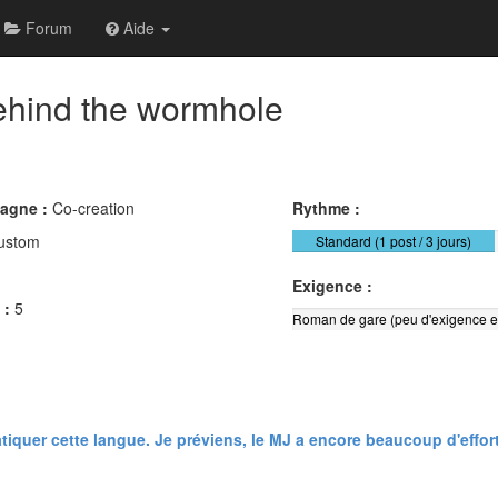
Forum
Aide
hind the wormhole
pagne :
Co-creation
Rythme :
ustom
Standard (1 post / 3 jours)
Exigence :
 :
5
Roman de gare (peu d'exigence e
atiquer cette langue. Je préviens, le MJ a encore beaucoup d'effort 