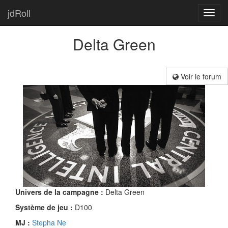
jdRoll
Toggl
navig
Delta Green
Voir le forum
Univers de la campagne :
Delta Green
Système de jeu :
D100
MJ :
Stepha Ne