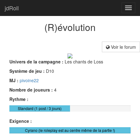
jdRoll
Toggl
navig
(R)évolution
Voir le forum
Univers de la campagne :
Les chants de Loss
Système de jeu :
D10
MJ :
pivoine22
Nombre de joueurs :
4
Rythme :
Standard (1 post / 3 jours)
Exigence :
Cyrano (le roleplay est au centre même de la partie !)