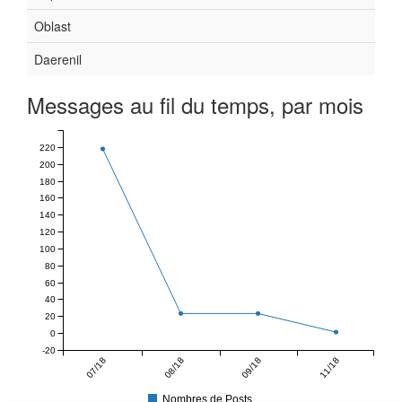
Oblast
Daerenil
Messages au fil du temps, par mois
220
200
180
160
140
120
100
80
60
40
20
0
-20
07/18
08/18
09/18
11/18
Nombres de Posts