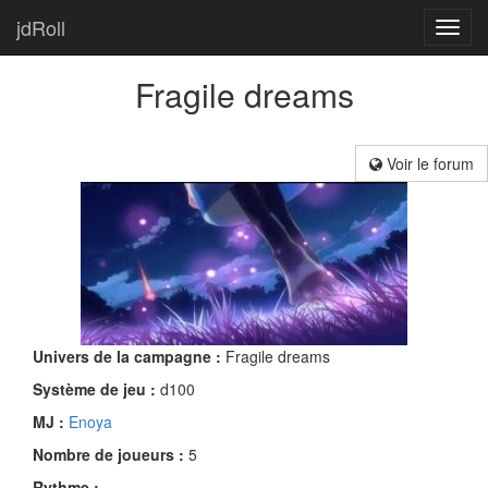
jdRoll
Toggl
navig
Fragile dreams
Voir le forum
Univers de la campagne :
Fragile dreams
Système de jeu :
d100
MJ :
Enoya
Nombre de joueurs :
5
Rythme :