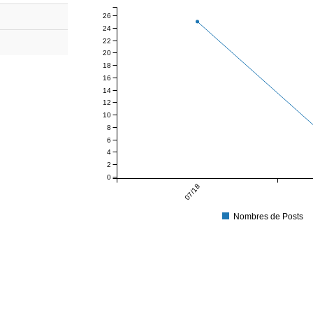
26
24
22
20
18
16
14
12
10
8
6
4
2
0
07/18
Nombres de Posts