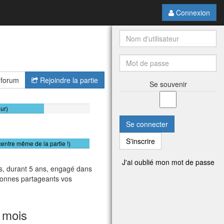
Connexion
 forum
Rejoindre la partie
Se souvenir
our)
Se connecter
S'inscrire
centre même de la partie !)
J'ai oublié mon mot de passe
es, durant 5 ans, engagé dans
rsonnes partageants vos
 mois