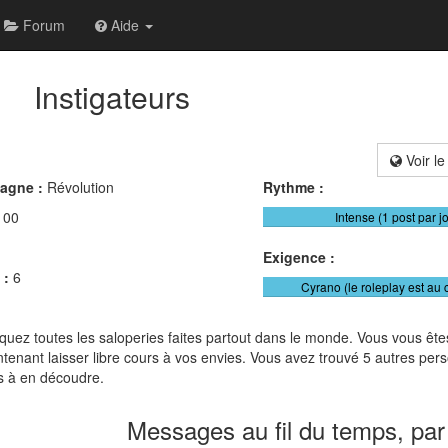
Forum
Aide
Instigateurs
Voir le
pagne :
Révolution
Rythme :
100
Intense (1 post par j
Exigence :
 :
6
Cyrano (le roleplay est au 
uez toutes les saloperies faites partout dans le monde. Vous vous êt
tenant laisser libre cours à vos envies. Vous avez trouvé 5 autres pe
ts à en découdre.
Messages au fil du temps, par