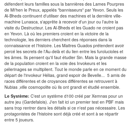
défendent leurs familles sous la bannières des Lames Pourpres
de Mi'hen le Preux, appelés "bannisseurs" par Yevon. Seuls les
Al-Bheds continuent d'utiliser des machines et la dernière ville-
machine Lunasca, s'apprête à recevoir d'un jour ou l'autre la
visite du Destructeur. Les Al-Bheds et les Guado ne croient pas
en Yevon. Là où les premiers croient en la victoire de la
technologie, les derniers cherchent des réponses dans la
connaissance et l'histoire. Les Maitres Guados prétendent avoir
percé les secrets de l'Au-delà et du lien entre les furolucioles et
les âmes. Ils pensent qu'il faut étudier Sin. Mais la grande masse
de la population croient en la voie des Invokeurs et les
pélerinages se multiplient. Tout le monde parle en ce moment du
départ de l'invokeur Hélias, grand espoir de Bevelle... 5 amis de
races différentes et de croyances différentes se retrouvent à
Nubias ,ville cosmopolite où ils ont grandi et étudié ensemble.
Le Système:
C'est un système d100 créé par Xemnas pour un
autre jeu (Gardefalois). J'en fait ici un premier test en PBF mais
sans trop rentrer dans les détails si ce n'est pas nécessaire. Les
protagonistes de l'histoire sont déjà créé et sont à se répartir
entre 5 joueurs.