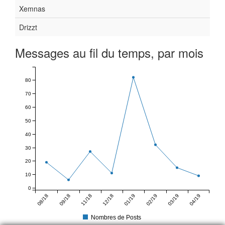
Xemnas
Drizzt
Messages au fil du temps, par mois
80
70
60
50
40
30
20
10
0
08/18
09/18
11/18
12/18
01/19
02/19
03/19
04/19
Nombres de Posts