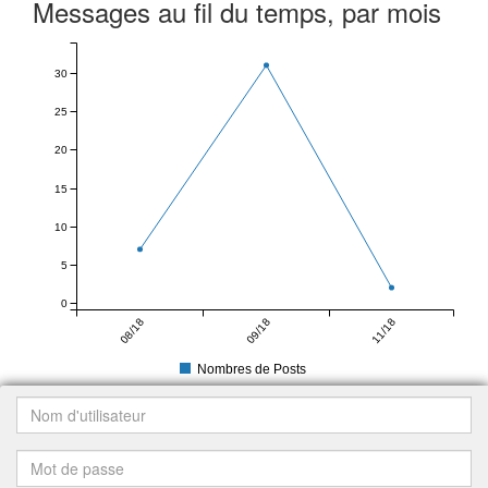
Messages au fil du temps, par mois
30
25
20
15
10
5
0
08/18
09/18
11/18
Nombres de Posts