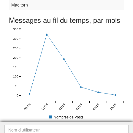
Maeltorn
Messages au fil du temps, par mois
350
300
250
200
150
100
50
0
09/18
12/18
01/19
02/19
03/19
10/19
Nombres de Posts