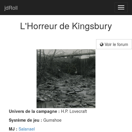
jdRoll
Toggl
navig
L'Horreur de Kingsbury
Voir le forum
Univers de la campagne :
H.P. Lovecraft
Système de jeu :
Gumshoe
MJ :
Salanael