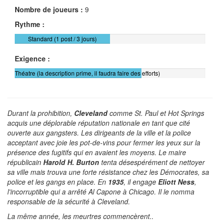
Nombre de joueurs :
9
Rythme :
Standard (1 post / 3 jours)
Exigence :
Théatre (la description prime, il faudra faire des efforts)
Durant la prohibition,
Cleveland
comme St. Paul et Hot Springs
acquis une déplorable réputation nationale en tant que cité
ouverte aux gangsters. Les dirigeants de la ville et la police
acceptant avec joie les pot-de-vins pour fermer les yeux sur la
présence des fugitifs qui en avaient les moyens. Le maire
républicain
Harold H. Burton
tenta désespérément de nettoyer
sa ville mais trouva une forte résistance chez les Démocrates, sa
police et les gangs en place. En
1935
, il engage
Eliott Ness
,
l'incorruptible qui a arrêté Al Capone à Chicago. Il le nomma
responsable de la sécurité à Cleveland.
La même année, les meurtres commencèrent..