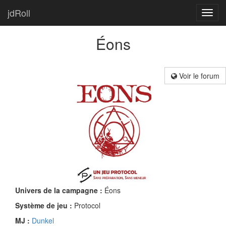
jdRoll
Toggl
navig
Éons
Voir le forum
Univers de la campagne :
Éons
Système de jeu :
Protocol
MJ :
Dunkel