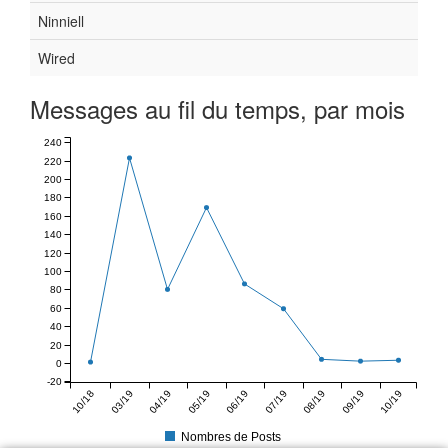
Ninniell
Wired
Messages au fil du temps, par mois
240
220
200
180
160
140
120
100
80
60
40
20
0
-20
10/18
03/19
04/19
05/19
06/19
07/19
08/19
09/19
10/19
Nombres de Posts