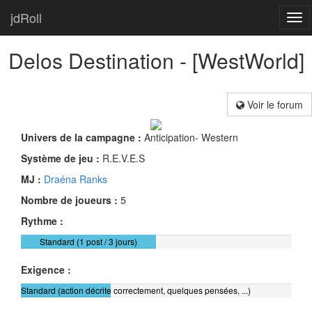
jdRoll
Tog
navi
Delos Destination - [WestWorld]
Voir le forum
Univers de la campagne :
Anticipation- Western
Système de jeu :
R.E.V.E.S
MJ :
Draéna Ranks
Nombre de joueurs :
5
Rythme :
Standard (1 post / 3 jours)
Exigence :
Standard (action décrite correctement, quelques pensées, ...)