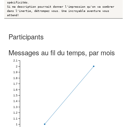
spécificités.
Si ma description pourrait donner l'impression qu'on va sombrer
dans l'inertie, détrompez vous. Une incroyable aventure vous
attend!
Participants
Messages au fil du temps, par mois
2.1
2
1.9
1.8
1.7
1.6
1.5
1.4
1.3
1.2
1.1
1