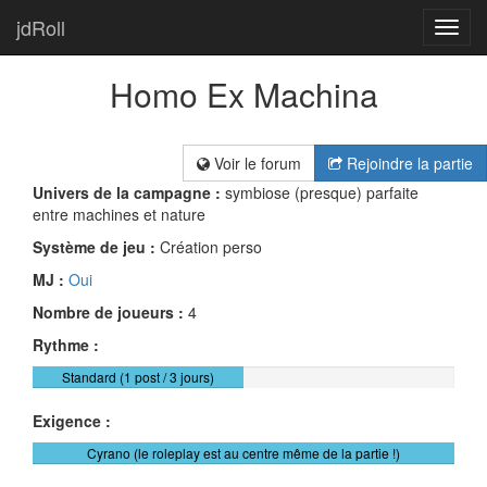
jdRoll
Toggl
navig
Homo Ex Machina
Voir le forum
Rejoindre la partie
Univers de la campagne :
symbiose (presque) parfaite
entre machines et nature
Système de jeu :
Création perso
MJ :
Oui
Nombre de joueurs :
4
Rythme :
Standard (1 post / 3 jours)
Exigence :
Cyrano (le roleplay est au centre même de la partie !)