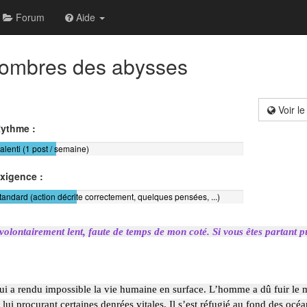
Forum
Aide
 ombres des abysses
Voir le
ythme :
alenti (1 post / semaine)
xigence :
tandard (action décrite correctement, quelques pensées, ...)
t volontairement lent, faute de temps de mon coté. Si vous êtes partant 
 qui a rendu impossible la vie humaine en surface. L’homme a dû fuir le 
 lui procurant certaines denrées vitales. Il s’est réfugié au fond des océ