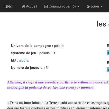
jdRoll
Accueil
Communiquer (0)
Jouer
les
Univers de la campagne :
polaris
R
Système de jeu :
polaris 3.1
R
MJ :
aldora
E
Nombre de joueurs :
5
S
Attention, il s'agit d'une première partie, et le rythme annoncé es
sachez que la patience devra être une vertu par moment
.
« Dans un futur lointain, la Terre a subi une série de catastrophes
derrière lui que quelques usines fortifiées entièrement automatisées