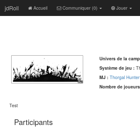
jdRoll
Accueil
Communiquer (0)
Jouer
Univers de la cam
Système de jeu :
T
MJ :
Thorgal Hunter
Nombre de joueurs
Test
Participants