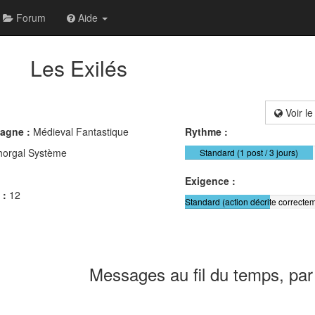
Forum
Aide
Les Exilés
Voir le
pagne :
Médieval Fantastique
Rythme :
horgal Système
Standard (1 post / 3 jours)
Exigence :
 :
12
Standard (action décrite correctem
Messages au fil du temps, par