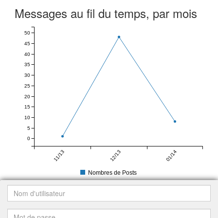
Messages au fil du temps, par mois
50
45
40
35
30
25
20
15
10
5
0
11/13
12/13
01/14
Nombres de Posts