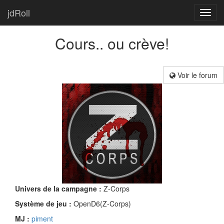
jdRoll
Toggl
navig
Cours.. ou crève!
Voir le forum
Univers de la campagne :
Z-Corps
Système de jeu :
OpenD6(Z-Corps)
MJ :
piment