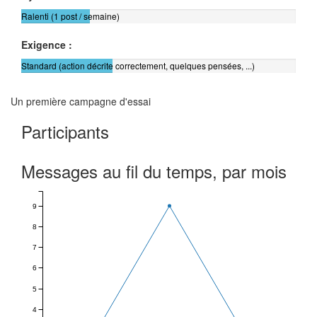
Ralenti (1 post / semaine)
Exigence :
Standard (action décrite correctement, quelques pensées, ...)
Un première campagne d'essai
Participants
Messages au fil du temps, par mois
9
8
7
6
5
4