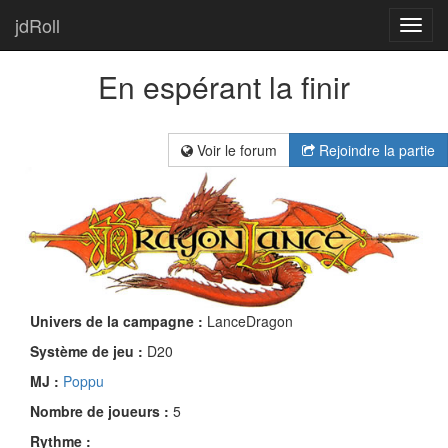
jdRoll
Toggl
navig
En espérant la finir
Voir le forum
Rejoindre la partie
Univers de la campagne :
LanceDragon
Système de jeu :
D20
MJ :
Poppu
Nombre de joueurs :
5
Rythme :