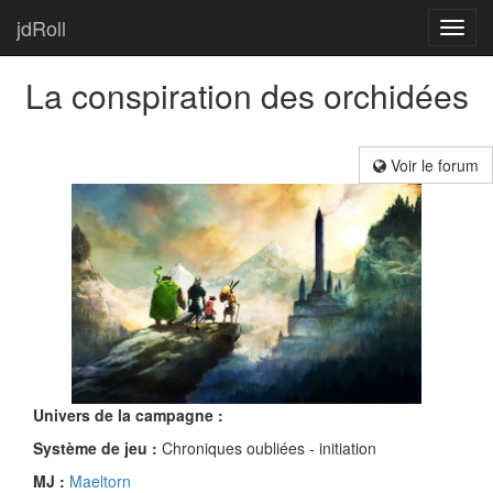
jdRoll
Toggl
navig
La conspiration des orchidées
Voir le forum
Univers de la campagne :
Système de jeu :
Chroniques oubliées - initiation
MJ :
Maeltorn