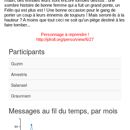
matin, des ennuies leurs sont encore tombés dessus : une
sombre histoire de bonne femme qui a fuit un grand ponte, un
Félin qui est plus est ! Une bonne occasion pour le gang de
porter un coup à leurs énnemis de toujours ! Mais seront-ils à la
hauteur ? A moins que tout ceci ne soit qu’un piège destiné à les
faire tomber...
Personnage à reprendre !
http://jdroll.org/perso/view/6/27
Participants
Guzim
Amestris
Salanael
Graunnam
Messages au fil du temps, par mois
90