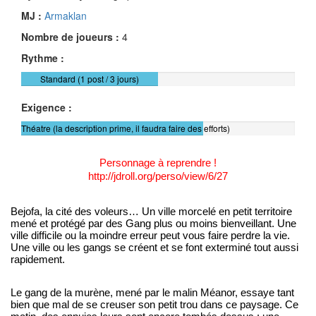
MJ :
Armaklan
Nombre de joueurs :
4
Rythme :
Standard (1 post / 3 jours)
Exigence :
Théatre (la description prime, il faudra faire des efforts)
Personnage à reprendre !
http://jdroll.org/perso/view/6/27
Bejofa, la cité des voleurs… Un ville morcelé en petit territoire
mené et protégé par des Gang plus ou moins bienveillant. Une
ville difficile ou la moindre erreur peut vous faire perdre la vie.
Une ville ou les gangs se créent et se font exterminé tout aussi
rapidement.
Le gang de la murène, mené par le malin Méanor, essaye tant
bien que mal de se creuser son petit trou dans ce paysage. Ce