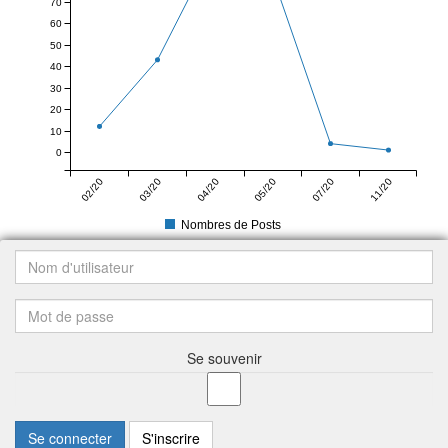
70
60
50
40
30
20
10
0
02/20
03/20
04/20
05/20
07/20
11/20
Nombres de Posts
Se souvenir
Se connecter
S'inscrire