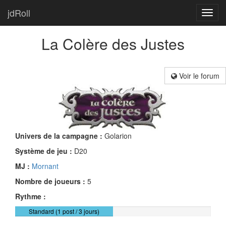
jdRoll
Toggl
navig
La Colère des Justes
Voir le forum
Univers de la campagne :
Golarion
Système de jeu :
D20
MJ :
Mornant
Nombre de joueurs :
5
Rythme :
Standard (1 post / 3 jours)