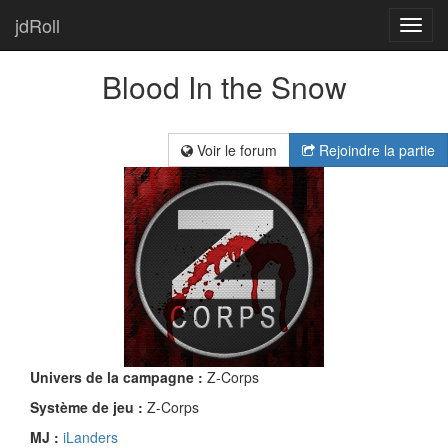
jdRoll
Toggl
navig
Blood In the Snow
Voir le forum
Rejoindre la partie
Univers de la campagne :
Z-Corps
Système de jeu :
Z-Corps
MJ :
iLanders