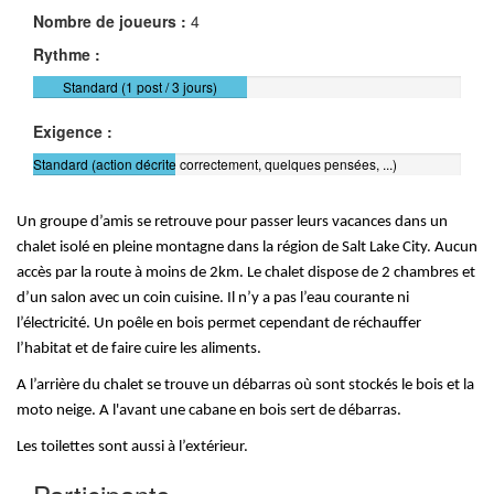
Nombre de joueurs :
4
Rythme :
Standard (1 post / 3 jours)
Exigence :
Standard (action décrite correctement, quelques pensées, ...)
Un groupe d’amis se retrouve pour
passer leurs vacances dans un
chalet isolé en pleine montagne dans la région de Salt Lake City. A
ucun
accès par la route à moins de 2km
. Le
chalet dispose de 2 chambres et
d’un salon
avec un coin cuisine.
Il n’y a pas l’eau cou
rante
ni
l’électricité. Un poêle
en bois permet cependant de réchauff
er
l’habitat et de faire
cuire les aliments.
A l’arrière du chalet se trouve un débarra
s où sont stockés le bois et la
moto neige. A l'avant une cabane en bois sert de débarras.
Les to
ilettes sont aussi à l’extérieur.