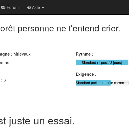
Forum
Aide
forêt personne ne t'entend crier.
pagne :
Millevaux
Rythme :
ombre
Standard (1 post / 3 jours)
Exigence :
 :
6
Standard (action décrite correctem
t juste un essai.