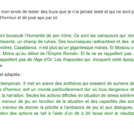
on envie de tester des trucs que je n'ai jamais testé et qui ne sont pa
'horreur et de post apo par ici.
ont bousculé l’Humanité de son trône. Ce sont les vainqueurs qui écri
florissante, un champ de ruines. Des bourrasques radioactives et des s
Londres. Casablanca n’est plus qu’un gigantesque marais. Et Moscou une
oins qu’au début de l’Empire Romain. Et ils ne se rappellent pas. I
rappellent pas de l’Age d’Or. Les rhapsodes qui évoquent cette époque 
e.
et adaptée :
temporain. Il met en scène des antihéros qui essaient de survivre d
films d’horreur, soit un monde particulièrement dur où fous dangereu
 narration. Seules les actions difficiles en situation de stress extrêm
le meneur de jeu en fonction de la situation et des capacités des ac
 meneur de donner la priorité à l’ambiance de jeu et aux dialogues. 
ion des actions se fait à l’aide d’un dé à 20 faces dont le résultat 