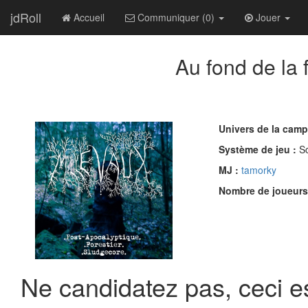
jdRoll
Accueil
Communiquer (0)
Jouer
Au fond de la 
Univers de la cam
Système de jeu :
S
MJ :
tamorky
Nombre de joueurs
Ne candidatez pas, ceci es