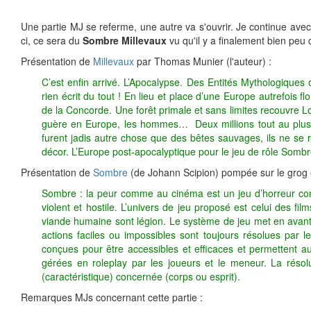
Une partie MJ se referme, une autre va s'ouvrir. Je continue avec m
ci, ce sera du
Sombre Millevaux
vu qu'il y a finalement bien peu d
Présentation de
Millevaux
par Thomas Munier (l'auteur) :
C’est enfin arrivé. L’Apocalypse. Des Entités Mythologiques 
rien écrit du tout ! En lieu et place d’une Europe autrefois 
de la Concorde. Une forêt primale et sans limites recouvre 
guère en Europe, les hommes… Deux millions tout au plus. M
furent jadis autre chose que des bêtes sauvages, ils ne se 
décor. L’Europe post-apocalyptique pour le jeu de rôle Sombr
Présentation de
Sombre
(de Johann Scipion) pompée sur le grog 
Sombre : la peur comme au cinéma est un jeu d’horreur con
violent et hostile. L’univers de jeu proposé est celui des 
viande humaine sont légion. Le système de jeu met en avant la
actions faciles ou impossibles sont toujours résolues par 
conçues pour être accessibles et efficaces et permettent au
gérées en roleplay par les joueurs et le meneur. La résolut
(caractéristique) concernée (corps ou esprit).
Remarques MJs concernant cette partie :