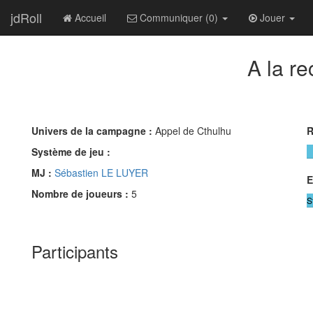
jdRoll
Accueil
Communiquer (0)
Jouer
A la r
Univers de la campagne :
Appel de Cthulhu
R
Système de jeu :
MJ :
Sébastien LE LUYER
E
Nombre de joueurs :
5
S
Participants