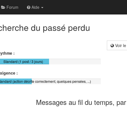
Forum
Aide
echerche du passé perdu
Voir le
ythme :
Standard (1 post / 3 jours)
xigence :
tandard (action décrite correctement, quelques pensées, ...)
Messages au fil du temps, par